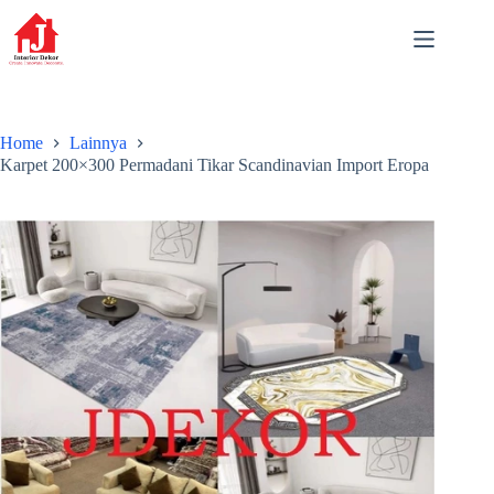
Skip
to
content
Home
Lainnya
Karpet 200×300 Permadani Tikar Scandinavian Import Eropa